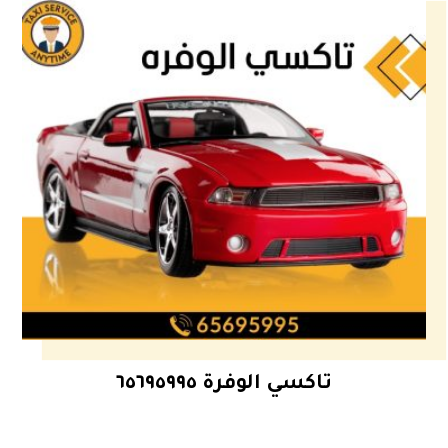
تاكسي الوفرة ٦٥٦٩٥٩٩٥