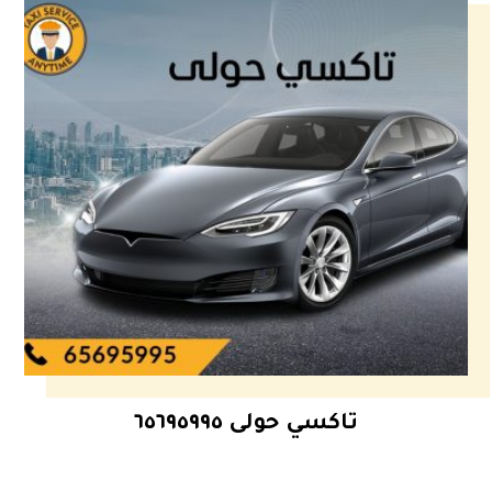
تاكسي حولى ٦٥٦٩٥٩٩٥