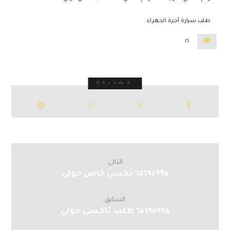
طلب سيارة أجرة الجهراء
١٦
التالى
٦٥٦٩٥٩٩٥ تكسي خاص حولى
السابق
٦٥٦٩٥٩٩٥ طلب تاكسي حولي