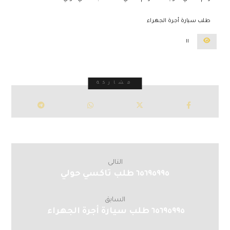
طلب سيارة أجرة الجهراء
١١
التالى
٦٥٦٩٥٩٩٥ طلب تاكسي حولي
السابق
٦٥٦٩٥٩٩٥ طلب سيارة أجرة الجهراء