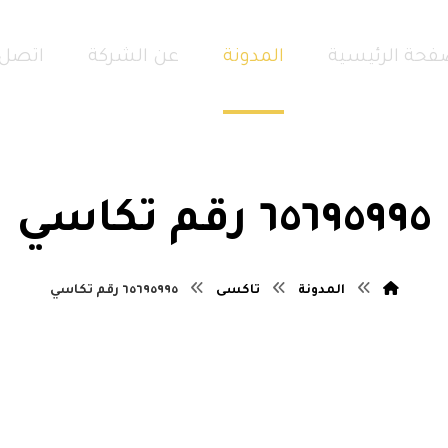
فحة الرئيسية
المدونة
عن الشركة
اتصل 
٦٥٦٩٥٩٩٥ رقم تكاسي
المدونة
تاكسى
٦٥٦٩٥٩٩٥ رقم تكاسي