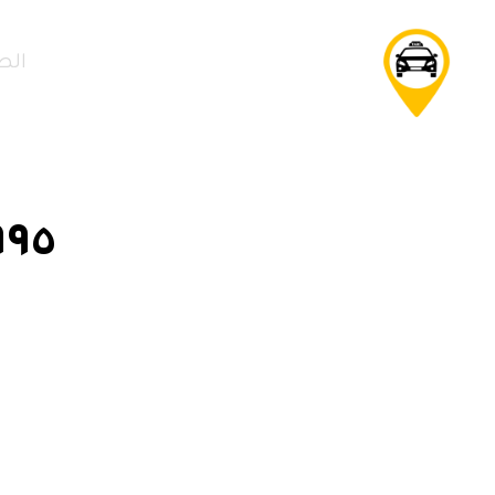
الص
٥٦٩٥٩٩٥