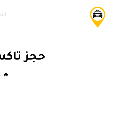
الص
حجز تاكس