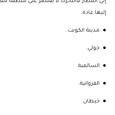
إلى المطار فالتحرك لا يقتصر على منطقة م
إليها عادة:
● مدينة الكويت.
● حولي.
● السالمية.
● الفروانية.
● خيطان.