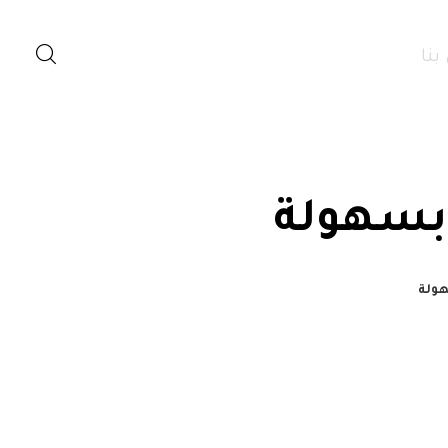
بنا
 بسهولة
هولة