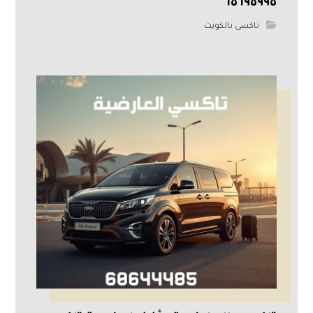
٦٥٦٩٥٩٩٥
تاكسى بالكويت