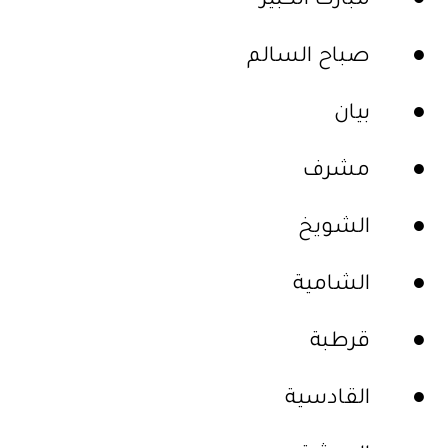
● مبارك الكبير
● صباح السالم
● بيان
● مشرف
● الشويخ
● الشامية
● قرطبة
● القادسية