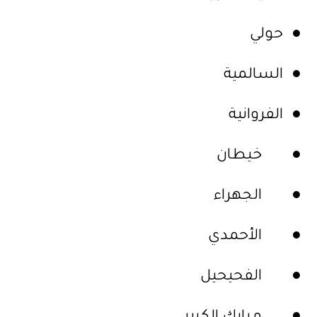
● حولي
● السالمية
● الفروانية
● خيطان
● الجهراء
● الأحمدي
● الفحيحيل