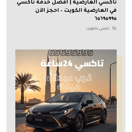
تاكسي العارضية | أفضل خدمة تاكسي
في العارضية الكويت – احجز الآن
٦٥٦٩٥٩٩٥
تاكسى بالكويت