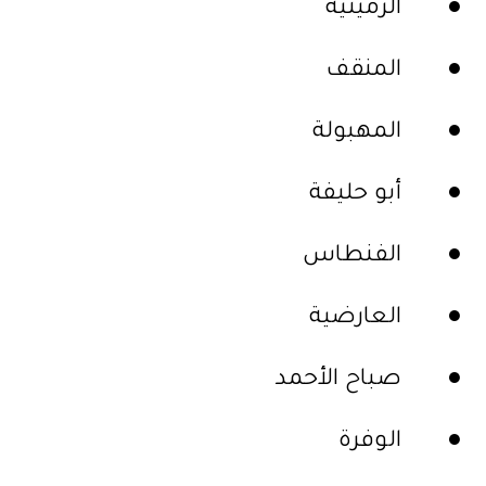
● الرميثية
● المنقف
● المهبولة
● أبو حليفة
● الفنطاس
● العارضية
● صباح الأحمد
● الوفرة