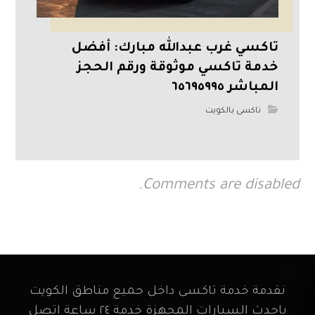
تاكسي غرب عبدالله مبارك: أفضل
خدمة تاكسي موثوقة ورقم الحجز
المباشر ٦٥٦٩٥٩٩٥
تاكسى بالكويت
Comments are disabled.
نقدمة خدمة تاكسى داخل حميع مناطق الكويت
باحدث السيارات المجهزة خدمة ٢٤ ساعة اتصل