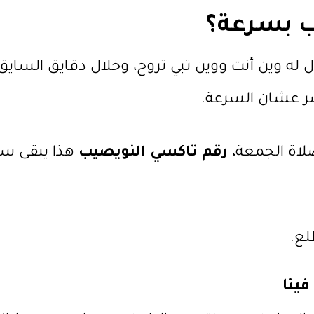
ب بسرعة؟
ل له وين أنت ووين تبي تروح، وخلال دقايق الساي
ر عشان السرعة.
لاة الجمعة،
رقم تاكسي النويصيب
هذا يبقى سر
لع.
فينا