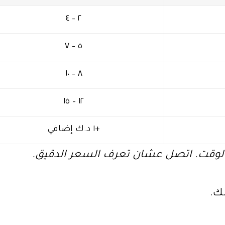
٢ – ٤
٥ – ٧
٨ – ١٠
١٢ – ١٥
+١ د.ك إضافي
 الوقت. اتصل عشان تعرف السعر الدقيق.
ك.