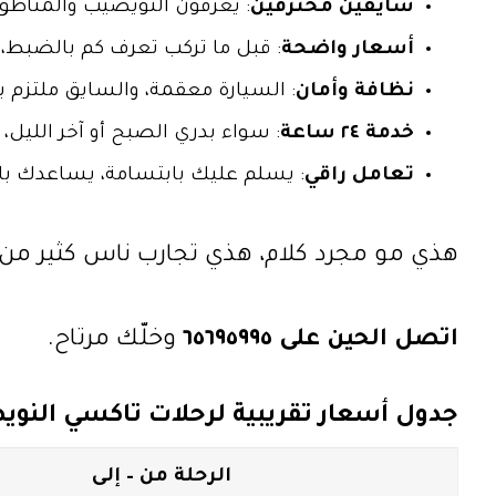
سايقين محترفين
: يعرفون النويصيب والمناطق
أسعار واضحة
: قبل ما تركب تعرف كم بالضبط، 
نظافة وأمان
: السيارة معقمة، والسايق ملتزم ب
خدمة ٢٤ ساعة
: سواء بدري الصبح أو آخر الليل،
تعامل راقي
: يسلم عليك بابتسامة، يساعدك ب
هذي مو مجرد كلام، هذي تجارب ناس كثير من
اتصل الحين على ٦٥٦٩٥٩٩٥
وخلّك مرتاح.
جدول أسعار تقريبية لرحلات
تاكسي النوي
الرحلة من – إلى