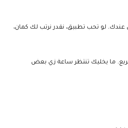
ق عندك. لو تحب تطبيق، نقدر نرتب لك كمان،
يع. ما يخليك تنتظر ساعة زي بعض