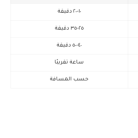
١٠-٢٠ دقيقة
٢٥-٣٥ دقيقة
٤٠-٥٠ دقيقة
ساعة تقريبًا
حسب المسافة