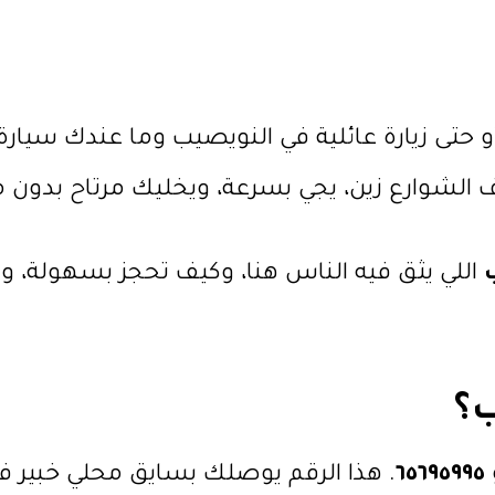
 حتى زيارة عائلية في النويصيب وما عندك سيارة
 الشوارع زين، يجي بسرعة، ويخليك مرتاح بدون م
اللي يثق فيه الناس هنا، وكيف تحجز بسهولة، و
ب؟
٦٥٦٩٥٩٩٥
. هذا الرقم يوصلك بسايق محلي خبير 