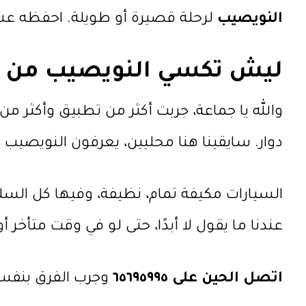
النويصيب
لرحلة قصيرة أو طويلة. احفظه عشا
ليش
تكسي النويصيب
من ت
والله يا جماعة، جربت أكثر من تطبيق وأكثر م
دوار. سايقينا هنا محليين، يعرفون النويصي
السيارات مكيفة تمام، نظيفة، وفيها كل الس
عندنا ما يقول لا أبدًا، حتى لو في وقت متأخر أ
اتصل الحين على ٦٥٦٩٥٩٩٥
وجرب الفرق بنفس