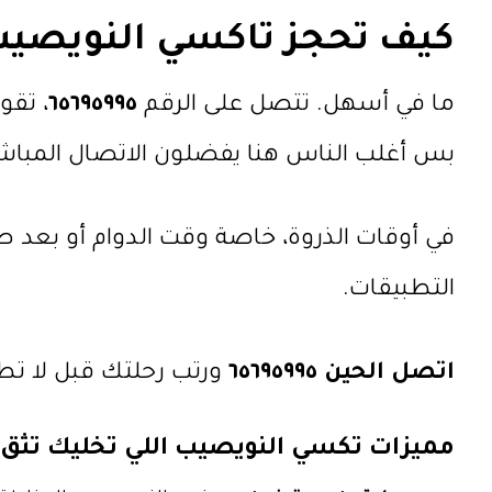
كيف تحجز تاكسي النويصي
ما في أسهل. تتصل على الرقم
٦٥٦٩٥٩٩٥
، تقو
بس أغلب الناس هنا يفضلون الاتصال المباش
في أوقات الذروة، خاصة وقت الدوام أو بعد ص
التطبيقات.
اتصل الحين ٦٥٦٩٥٩٩٥
ورتب رحلتك قبل لا تط
مميزات
تكسي النويصيب
اللي تخليك تثق 