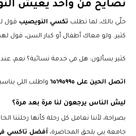
نصايح من واحد يعيش الن
خلّي بالك، لما تطلب
تكسي النويصيب
قول للس
كثير. ولو معاك أطفال أو كبار السن، قول له
كثير يسألون: هل في خدمة نسائية؟ نعم، عندنا
اتصل الحين على ٦٥٦٩٥٩٩٥
واطلب اللي يناسب
ليش الناس يرجعون لنا مرة بعد مرة؟
بصراحة، لأننا نعامل كل رحلة كأنها رحلتنا ا
جامعة يبي يلحق المحاضرة،
أفضل تاكسي في